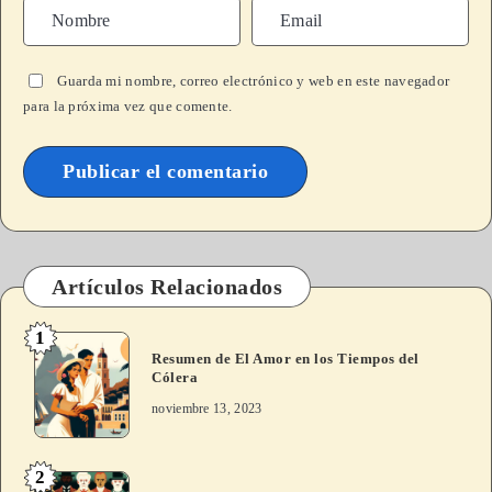
Guarda mi nombre, correo electrónico y web en este navegador
para la próxima vez que comente.
A
l
t
Artículos Relacionados
e
1
r
Resumen de El Amor en los Tiempos del
n
Cólera
a
noviembre 13, 2023
t
i
2