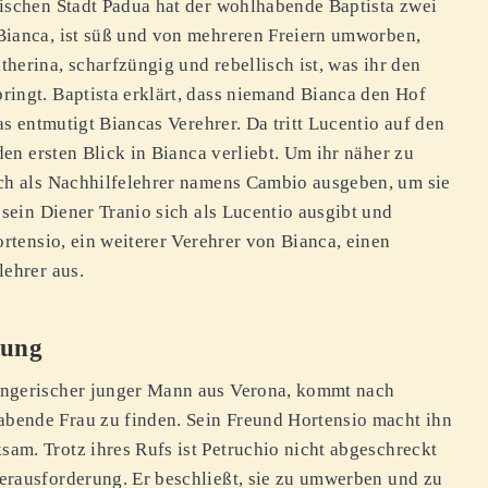
enischen Stadt Padua hat der wohlhabende Baptista zwei
 Bianca, ist süß und von mehreren Freiern umworben,
therina, scharfzüngig und rebellisch ist, was ihr den
bringt. Baptista erklärt, dass niemand Bianca den Hof
as entmutigt Biancas Verehrer. Da tritt Lucentio auf den
den ersten Blick in Bianca verliebt. Um ihr näher zu
ich als Nachhilfelehrer namens Cambio ausgeben, um sie
 sein Diener Tranio sich als Lucentio ausgibt und
ortensio, ein weiterer Verehrer von Bianca, einen
lehrer aus.
rung
gängerischer junger Mann aus Verona, kommt nach
bende Frau zu finden. Sein Freund Hortensio macht ihn
sam. Trotz ihres Rufs ist Petruchio nicht abgeschreckt
Herausforderung. Er beschließt, sie zu umwerben und zu