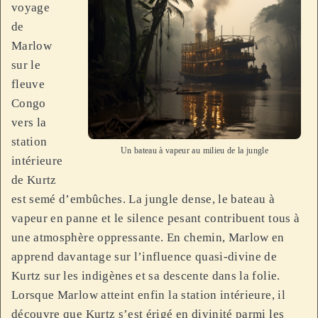
voyage
de
Marlow
sur le
fleuve
Congo
vers la
station
Un bateau à vapeur au milieu de la jungle
intérieure
de Kurtz
est semé d’embûches. La jungle dense, le bateau à
vapeur en panne et le silence pesant contribuent tous à
une atmosphère oppressante. En chemin, Marlow en
apprend davantage sur l’influence quasi-divine de
Kurtz sur les indigènes et sa descente dans la folie.
Lorsque Marlow atteint enfin la station intérieure, il
découvre que Kurtz s’est érigé en divinité parmi les