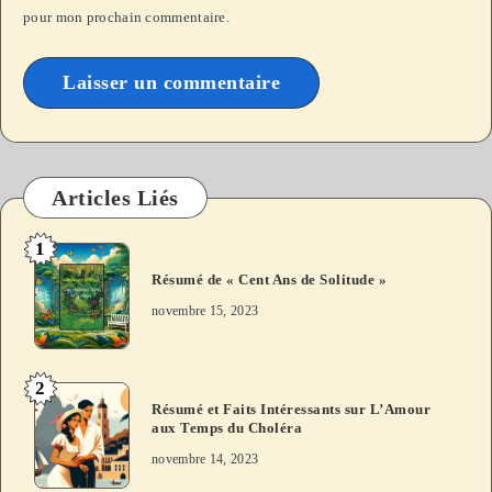
pour mon prochain commentaire.
A
l
t
Articles Liés
e
1
r
Résumé de « Cent Ans de Solitude »
n
novembre 15, 2023
a
t
i
2
Résumé et Faits Intéressants sur L’Amour
v
aux Temps du Choléra
e
novembre 14, 2023
: