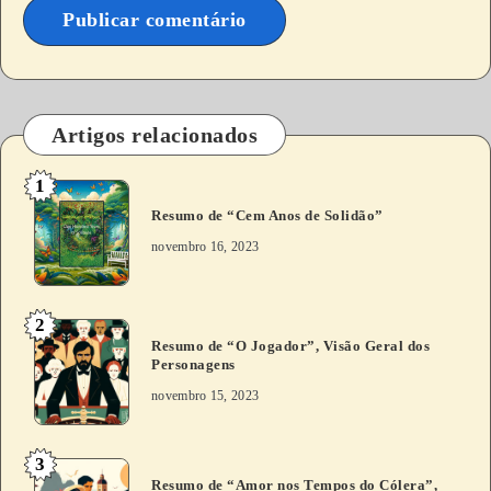
A
l
t
Artigos relacionados
e
1
r
Resumo de “Cem Anos de Solidão”
n
novembro 16, 2023
a
t
i
2
Resumo de “O Jogador”, Visão Geral dos
v
Personagens
e
novembro 15, 2023
:
3
Resumo de “Amor nos Tempos do Cólera”,